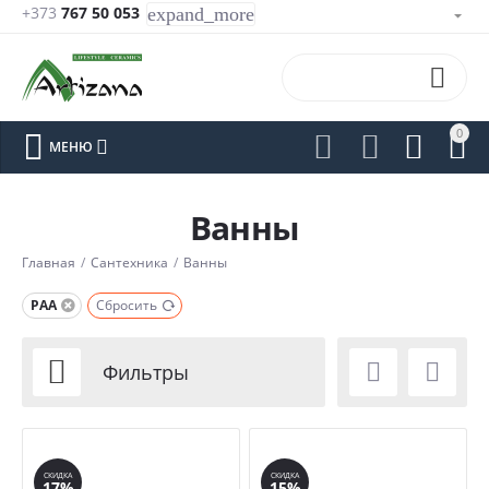
+373
767 50 053
expand_more

0






МЕНЮ
Ванны
Главная
/
Сантехника
/
Ванны
PAA
Сбросить



Фильтры
СКИДКА
СКИДКА
17%
15%