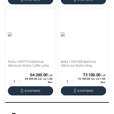
Perla 1450*710 Bathtub
Bella 1705*800 Bathtub
Silkstone Matte Caffe Latte
Silkstone Matte Grey
64 260.00
73 100.00
Lei
Lei
64 260.00
Lei
за 1.00
73 100.00
Lei
за 1.00
−
+
−
+
buc
buc
В КОРЗИНУ
В КОРЗИНУ