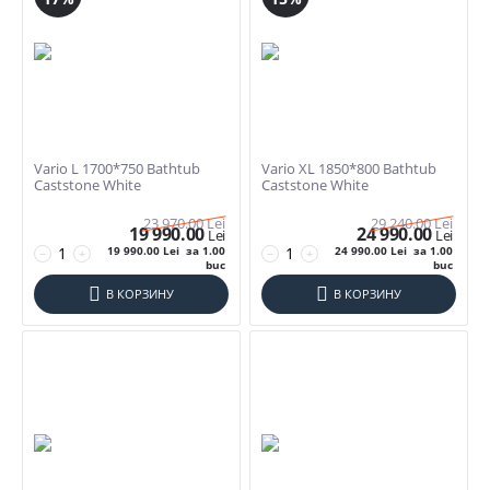
Vario L 1700*750 Bathtub
Vario XL 1850*800 Bathtub
Caststone White
Caststone White
Фильтры товаров
23 970.00
Lei
29 240.00
Lei
19 990.00
24 990.00
Lei
Lei
19 990.00
Lei
за 1.00
24 990.00
Lei
за 1.00
−
+
−
+
Цена
buc
buc
В КОРЗИНУ
В КОРЗИНУ
Lei
–
Lei
19990
Lei
73100
Lei
Размеры Ванны
145*71
160*75