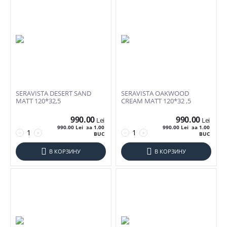
SERAVISTA DESERT SAND
SERAVISTA OAKWOOD
Фильтры товаров
MATT 120*32,5
CREAM MATT 120*32 ,5
990.00
990.00
Lei
Lei
Цена
990.00
Lei
за 1.00
990.00
Lei
за 1.00
−
+
−
+
BUC
BUC
Lei
–
Lei
В КОРЗИНУ
В КОРЗИНУ
990
Lei
1290
Lei
Размер Плитки (1)