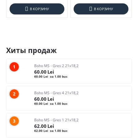
32*120
NGKutahya
33*66
В КОРЗИНУ
В КОРЗИНУ
Seranit
33*90
Tubadzin
59*59
Laminam
59,8x74,8
ILCOM ceramica
60*120
Хиты продаж
60*15
СБРОСИТЬ
60*60
60*75
Boho MS - Gres 2 21x18,2
1
60.00
Lei
74,8*29,8
60.00
Lei
за 1.00 buc
74,8x59,8
80*80
Boho MS - Gres 4 21x18,2
2
800*3200*15
60.00
Lei
60.00
Lei
за 1.00 buc
Boho MS - Gres 1 21x18,2
3
62.00
Lei
62.00
Lei
за 1.00 buc