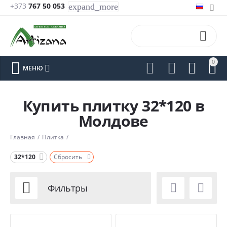
+373
767 50 053
expand_more

0






МЕНЮ
Купить плитку 32*120 в
Молдове
Главная
/
Плитка
/
32*120
Сбросить



Фильтры