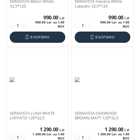
SERAVISTA Beton White
SERAVISTA Havana White
20*20
32,5*120
Lappato 32,5*120
Декоративные элементы
20mm 60*120
990.00
990.00
Lei
Lei
20mm 60*60
990.00
Lei
за 1.00
990.00
Lei
за 1.00
Дополнительно
−
+
−
+
BUC
BUC
20mm 60*90
Satin
22,5*14,8
В КОРЗИНУ
В КОРЗИНУ
Мрамор
23*150
Сат
23*180
Керамика
23,7x7,8
Порцеланат
25*160
Глянец
29,8*7,8
Лаппатированная
29,8*74,8
Матовая
29,8x74,8
Полированная
30*30
30*5
SERAVISTA LUNA WHITE
SERAVISTA OAKWOOD
Бренд
30*60
LAPPATO 120*32,5
BROWN MATT 120*32,5
30*75
Artizana
1 290.00
1 290.00
Lei
Lei
30*8
Evimetal
1 290.00
Lei
за 1.00
1 290.00
Lei
за 1.00
−
+
−
+
BUC
BUC