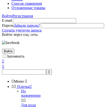
Список сравнения
Отложенные товары
Войти
Регистрация
E-mail
Пароль
Забыли пароль?
Создать учетную запись
Войти через соц. сеть:
Войти
Запомнить




Меню



Плитка

По
назначению


Для пола