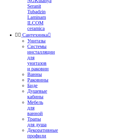
NGKutahya
Seranit
Tubadzin
Laminam
ILCOM
ceramica


Сантехника

Унитазы
Системы
инсталляции
для
унитазов
и раковин
Ванны
Раковины
Биде
Душевые
кабины
Мебель
для
ванной
Трапы
для душа
Декоративные
профили