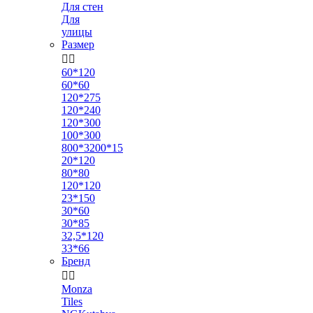
Для стен
Для
улицы
Размер


60*120
60*60
120*275
120*240
120*300
100*300
800*3200*15
20*120
80*80
120*120
23*150
30*60
30*85
32,5*120
33*66
Бренд


Monza
Tiles