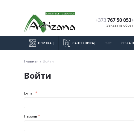
+373
767 50 053
+
Заказать обра
ПЛИТКА
САНТЕХНИКА
SPC
РЕЗКА 


Главная
/
Войти
Войти
E-mail
Пароль