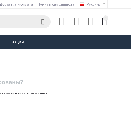
Доставка и оплата
Пункты самовывоза
Русский
0





АКЦИИ
рованы?
и займет не больше минуты.