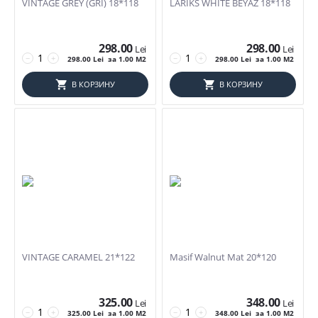
VINTAGE GREY (GRI) 18*118
LARIKS WHITE BEYAZ 18*118
20*20
Декоративные элементы
20mm 60*120
20mm 60*60
298.00
298.00
Lei
Lei
Дополнительно
−
+
−
+
298.00
Lei
за 1.00 M2
298.00
Lei
за 1.00 M2
20mm 60*90
Satin
22,5*14,8
В КОРЗИНУ
В КОРЗИНУ
Мрамор
23*150
Сат
23*180
Керамика
23,7x7,8
Порцеланат
25*160
Глянец
29,8*7,8
Лаппатированная
29,8*74,8
Матовая
29,8x74,8
Полированная
30*30
30*5
VINTAGE CARAMEL 21*122
Masif Walnut Mat 20*120
Бренд
30*60
30*75
Artizana
325.00
348.00
30*8
Lei
Lei
Evimetal
−
+
−
+
325.00
Lei
за 1.00 M2
348.00
Lei
за 1.00 M2