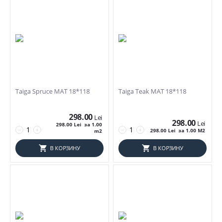
Taiga Spruce MAT 18*118
Taiga Teak MAT 18*118
Фильтры товаров
298.00
Lei
Цена
298.00
Lei
298.00
Lei
за 1.00
−
+
−
+
298.00
Lei
за 1.00 M2
m2
Lei
–
Lei
В КОРЗИНУ
В КОРЗИНУ
298
Lei
817
Lei
Размер Плитки (1)