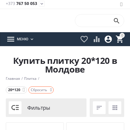
+373
767 50 053
expand_more

0





МЕНЮ

Купить плитку 20*120 в
Молдове
Главная
/
Плитка
/
20*120
Сбросить

Фильтры

