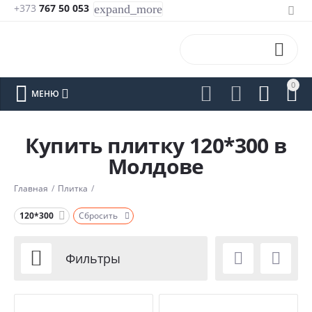
+373
767 50 053
expand_more

0






МЕНЮ
Купить плитку 120*300 в
Молдове
Главная
/
Плитка
/
120*300
Сбросить



Фильтры