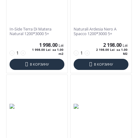
120*300
100*300
119,8*74,8
In-Side Terra Di Matera
120*120
Naturali Ardesia Nero A
Natural 1200*3000 5+
Spacco 1200*3000 5+
120*240
1 998.00
2 198.00
120*275
Lei
Lei
1 998.00
Lei
за 1.00
2 198.00
Lei
за 1.00
120*280
−
+
−
+
m2
M2
120*300
В КОРЗИНУ
В КОРЗИНУ
120*320
120*60
15*45
ЕЩЕ

150*23
160*80
162*324
Назначение Плитки
164*324
Для пола
18mm 60*60
Для стен
20*120
Для улицы