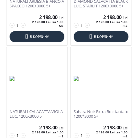
NATURALI ARDESIA BIANCO A
DIAMOND CALACATTA BLACK
20*20
SPACCO 1200X3000 5+
LUC. STARLIT 1200X3000 5+
Декоративные элементы
20mm 60*120
2 198.00
2 198.00
Lei
Lei
20mm 60*60
2 198.00
Lei
за 1.00
2 198.00
Lei
за 1.00
Дополнительно
−
+
−
+
M2
m2
20mm 60*90
Satin
22,5*14,8
В КОРЗИНУ
В КОРЗИНУ
Мрамор
23*150
Сат
23*180
Керамика
23,7x7,8
Порцеланат
25*160
Глянец
29,8*7,8
Лаппатированная
29,8*74,8
Матовая
29,8x74,8
Полированная
30*30
30*5
NATURALI CALACATTA VIOLA
Sahara Noir Extra Bocciardato
Бренд
30*60
LUC. 1200X3000 5
1200*3000 5+
30*75
Artizana
2 198.00
2 198.00
Lei
Lei
30*8
Evimetal
2 198.00
Lei
за 1.00
2 198.00
Lei
за 1.00
−
+
−
+
m2
m2