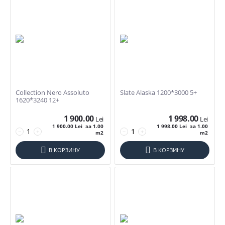
Collection Nero Assoluto
Slate Alaska 1200*3000 5+
Фильтры товаров
1620*3240 12+
1 900.00
1 998.00
Lei
Lei
Цена
1 900.00
Lei
за 1.00
1 998.00
Lei
за 1.00
−
+
−
+
m2
m2
Lei
–
Lei
В КОРЗИНУ
В КОРЗИНУ
1900
Lei
2198
Lei
Размер Плитки (1)