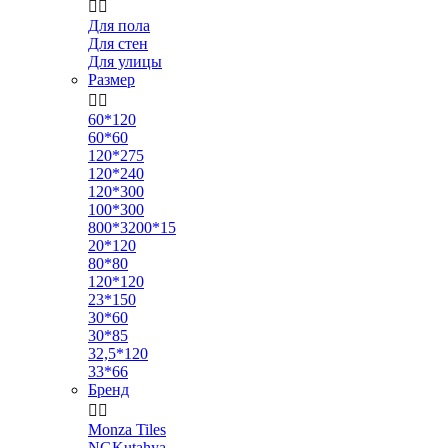


Для пола
Для стен
Для улицы
Размер


60*120
60*60
120*275
120*240
120*300
100*300
800*3200*15
20*120
80*80
120*120
23*150
30*60
30*85
32,5*120
33*66
Бренд


Monza Tiles
NGKutahya