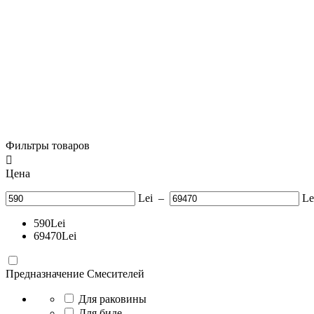
Фильтры товаров

Цена
Lei
–
Le
590
Lei
69470
Lei
Предназначение Смесителей
Для раковины
Для биде