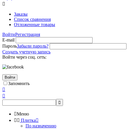

Заказы
Список сравнения
Отложенные товары
Войти
Регистрация
E-mail
Пароль
Забыли пароль?
Создать учетную запись
Войти через соц. сеть:
Войти
Запомнить




Меню


Плитка

По назначению