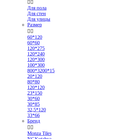


Для пола
Для стен
Для улицы
Размер


60*120
60*60
120*275
120*240
120*300
100*300
800*3200*15
20*120
80*80
120*120
23*150
30*60
30*85
32,5*120
33*66
Бренд


Monza Tiles
NGKutahya