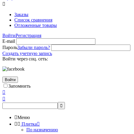

Заказы
Список сравнения
Отложенные товары
Войти
Регистрация
E-mail
Пароль
Забыли пароль?
Создать учетную запись
Войти через соц. сеть:
Войти
Запомнить




Меню


Плитка

По назначению