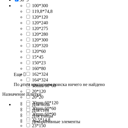
100*300
119,8*74,8
120*120
120*240
120*275
120*280
120*300
120*320
120*60
15*45
150*23
160*80
162*324
Еще

164*324
По этим критериям поиска ничего не найдено
18mm 60*60
20*120
Назначение Плитки
20*20
20mm 60*120
Для пола
20mm 60*60
Для стен
20mm 60*90
Для улицы
22,5*14,8
Декоративные элементы
23*150