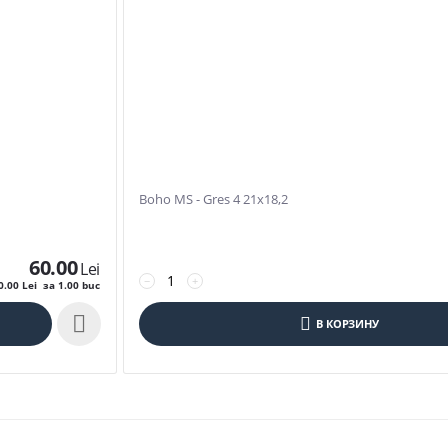
Boho MS - Gres 4 21x18,2
60.00
Lei
−
+
0.00
Lei
за 1.00 buc

В КОРЗИНУ