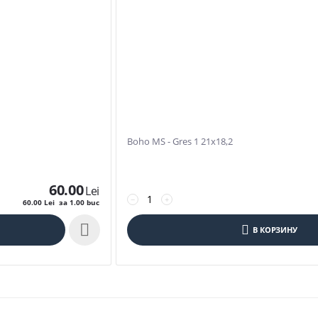
Boho MS - Gres 1 21x18,2
60.00
Lei
−
+
60.00
Lei
за 1.00 buc

В КОРЗИНУ