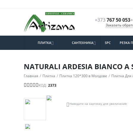
+373
767 50 053
+
Заказать обра
ПЛИТКА
САНТЕХНИКА
SPC
РЕЗКА 


NATURALI ARDESIA BIANCO A 
Главная
/
Плитка
/
Плитка 120*300 в Молдове
/
Плитка Для 
КОД:
2373

Наведите на картинку для увеличения