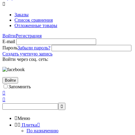

Заказы
Список сравнения
Отложенные товары
Войти
Регистрация
E-mail
Пароль
Забыли пароль?
Создать учетную запись
Войти через соц. сеть:
Войти
Запомнить




Меню


Плитка

По назначению