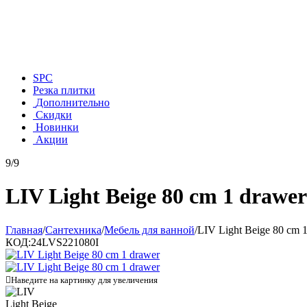
SPC
Резка плитки
Дополнительно
Скидки
Новинки
Акции
9/9
LIV Light Beige 80 cm 1 drawer
Главная
/
Сантехника
/
Мебель для ванной
/
LIV Light Beige 80 cm 
КОД:
24LVS221080I

Наведите на картинку для увеличения