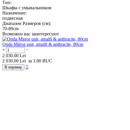
Тип:
Шкафы с умывальником
Назначение:
подвесная
Диапазон Размеров (см):
70-89cm
Возможно вас заинтересуют
Onda Mirror unit, amalfi & anthracite, 80cm
+
−
2 030.00
Lei
2 030.00
Lei
за 1.00 BUC

В корзину