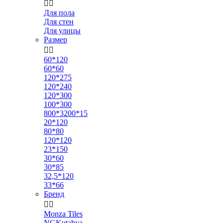


Для пола
Для стен
Для улицы
Размер


60*120
60*60
120*275
120*240
120*300
100*300
800*3200*15
20*120
80*80
120*120
23*150
30*60
30*85
32,5*120
33*66
Бренд


Monza Tiles
NGKutahya