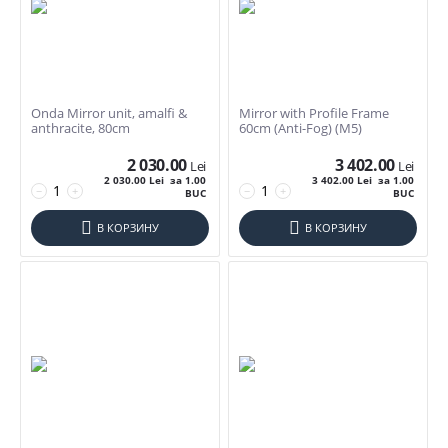
Onda Mirror unit, amalfi &
Mirror with Profile Frame
anthracite, 80cm
60cm (Anti-Fog) (M5)
2 030.00
3 402.00
Lei
Lei
2 030.00
Lei
за 1.00
3 402.00
Lei
за 1.00
Фильтры товаров
−
+
−
+
BUC
BUC
В КОРЗИНУ
В КОРЗИНУ
Цена
Lei
–
Lei
2030
Lei
12793
Lei
Тип мебели для ванной
Зеркала для ванной
Шкаф пенал