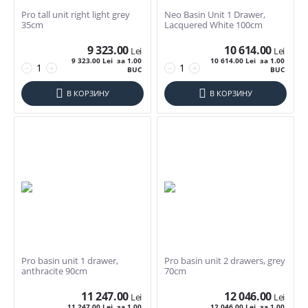
Pro tall unit right light grey
Neo Basin Unit 1 Drawer,
35cm
Lacquered White 100cm
9 323.00
10 614.00
Lei
Lei
9 323.00
Lei
за 1.00
10 614.00
Lei
за 1.00
−
+
−
+
BUC
BUC
В КОРЗИНУ
В КОРЗИНУ
Pro basin unit 1 drawer,
Pro basin unit 2 drawers, grey
anthracite 90cm
70cm
11 247.00
12 046.00
Lei
Lei
11 247.00
Lei
за 1.00
12 046.00
Lei
за 1.00