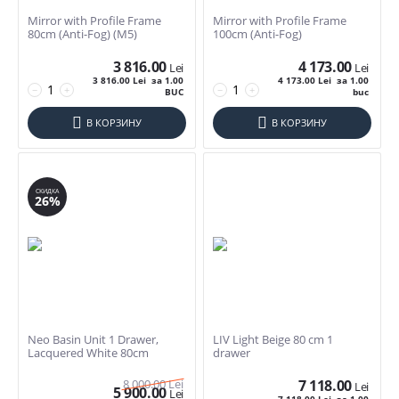
Шкафы с умывальником
Mirror with Profile Frame
Mirror with Profile Frame
80cm (Anti-Fog) (M5)
100cm (Anti-Fog)
Назначение мебели для ванной
3 816.00
4 173.00
Lei
Lei
3 816.00
Lei
за 1.00
4 173.00
Lei
за 1.00
−
+
−
+
подвесная
BUC
buc
В КОРЗИНУ
В КОРЗИНУ
Диапазон Размеров
26-49cm
50-69cm
СКИДКА
26%
70-89cm
90-150cm
Neo Basin Unit 1 Drawer,
LIV Light Beige 80 cm 1
Lacquered White 80cm
drawer
8 000.00
Lei
7 118.00
Lei
5 900.00
Lei