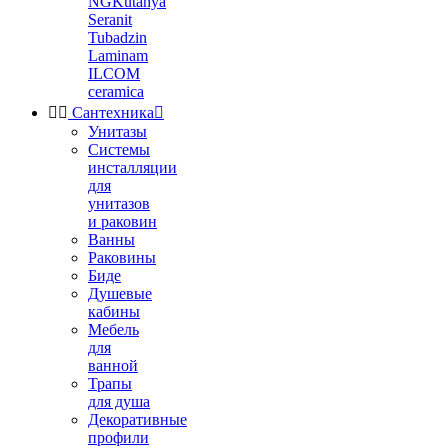
NGKutahya
Seranit
Tubadzin
Laminam
ILCOM
ceramica


Сантехника

Унитазы
Системы
инсталляции
для
унитазов
и раковин
Ванны
Раковины
Биде
Душевые
кабины
Мебель
для
ванной
Трапы
для душа
Декоративные
профили