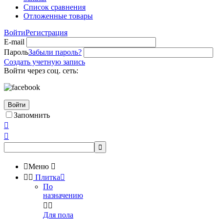
Список сравнения
Отложенные товары
Войти
Регистрация
E-mail
Пароль
Забыли пароль?
Создать учетную запись
Войти через соц. сеть:
Войти
Запомнить




Меню



Плитка

По
назначению


Для пола