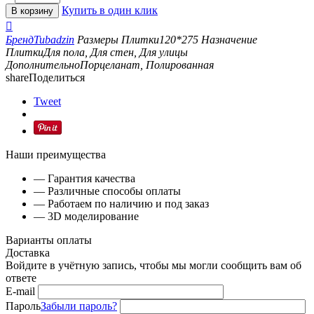
Купить в один клик
В корзину

Бренд
Tubadzin
Размеры Плитки
120*275
Назначение
Плитки
Для пола,
Для стен,
Для улицы
Дополнительно
Порцеланат,
Полированная
share
Поделиться
Tweet
Наши преимущества
— Гарантия качества
— Различные способы оплаты
— Работаем по наличию и под заказ
— 3D моделирование
Варианты оплаты
Доставка
Войдите в учётную запись, чтобы мы могли сообщить вам об
ответе
E-mail
Пароль
Забыли пароль?