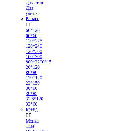
Для стен
Для
улицы
Размер


60*120
60*60
120*275
120*240
120*300
100*300
800*3200*15
20*120
80*80
120*120
23*150
30*60
30*85
32,5*120
33*66
Бренд


Monza
Tiles