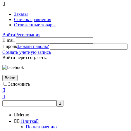

Заказы
Список сравнения
Отложенные товары
Войти
Регистрация
E-mail
Пароль
Забыли пароль?
Создать учетную запись
Войти через соц. сеть:
Войти
Запомнить




Меню


Плитка

По назначению