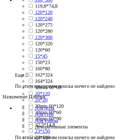
119,8*74,8
120*120
120*240
120*275
120*280
120*300
120*320
120*60
15*45
150*23
160*80
162*324
Еще

164*324
По этим критериям поиска ничего не найдено
18mm 60*60
20*120
Назначение Плитки
20*20
20mm 60*120
Для пола
20mm 60*60
Для стен
20mm 60*90
Для улицы
22,5*14,8
Декоративные элементы
23*150
По этим критериям поиска ничего не найдено
23*180