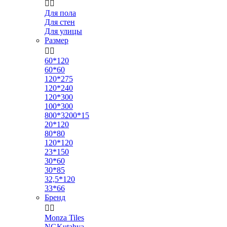


Для пола
Для стен
Для улицы
Размер


60*120
60*60
120*275
120*240
120*300
100*300
800*3200*15
20*120
80*80
120*120
23*150
30*60
30*85
32,5*120
33*66
Бренд


Monza Tiles
NGKutahya