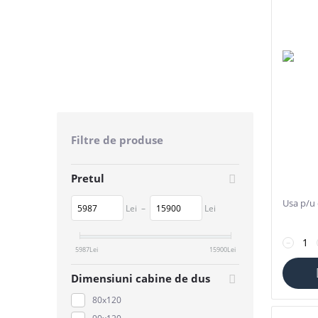
Filtre de produse
Pretul
Usa p/u
Lei
–
Lei
−
5987
Lei
15900
Lei
Dimensiuni cabine de dus
80х120