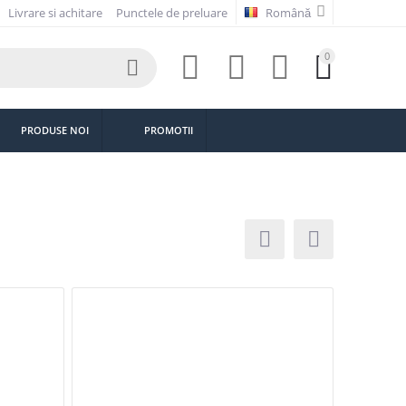
Livrare si achitare
Punctele de preluare
Română
0





PRODUSE NOI
PROMOTII

