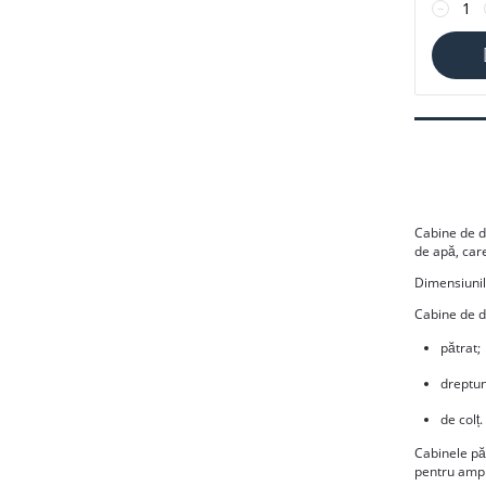
−
Cabine de du
de apă, car
Dimensiunil
Cabine de d
pătrat;
dreptun
de colț.
Cabinele păt
pentru ampla