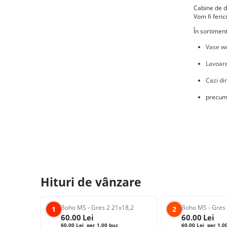
Cabine de d
Vom fi feric
În sortimen
Vase wc
Lavoare
Cazi di
precum
Hituri de vânzare
Boho MS - Gres 2 21x18,2
Boho MS - Gres
1
2
60.00
Lei
60.00
Lei
60.00
Lei
per 1.00 buc
60.00
Lei
per 1.0