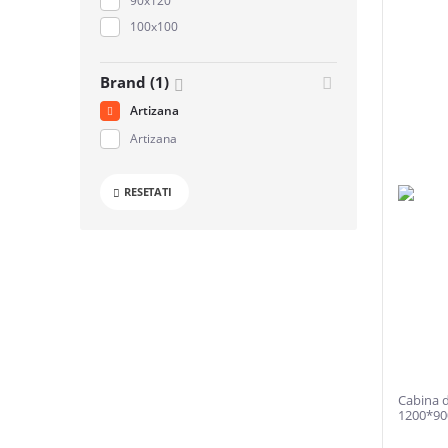
90х120
100х100
Brand (1)
Artizana
Artizana
RESETATI
Cabina 
1200*90