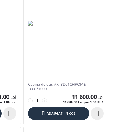
Cabina de duş ART3D01CHROME
1000*1000
8.00
11 600.00
Lei
Lei
−
+
r 1.00 buc
11 600.00
Lei
per 1.00 BUC


ADAUGATI IN COS