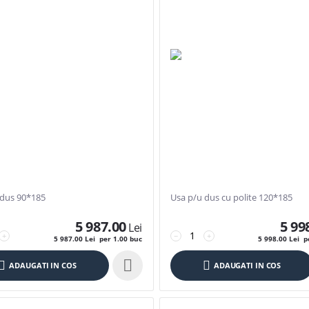
 dus 90*185
Usa p/u dus cu polite 120*185
5 987.00
5 99
Lei
+
−
+
5 987.00
Lei
per 1.00 buc
5 998.00
Lei
pe

ADAUGATI IN COS
ADAUGATI IN COS