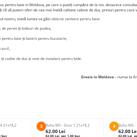
us pentru baie in Moldova, pe care o puteți cumpăra de la noi, deoarece consultanț
iți că vă putem oferi de cea mai înaltă calitate cabine de dus, preturi pentru care 
tul nostru, toată lumea va găsi
obiecte sanitare pentru baie
:
 de pereti
și
bideuri de podea
,
 pentru baie
și
baterii pentru bucatarie
,
n acril
,
 și
cadite de dus și
sete de instalare pentru bide
.
Gresie in Moldova
– numai la Ar
 4 21x18,2
Boho MS - Gres 1 21x18,2
Boho MS - 
3
4
62.00
Lei
62.00
Le
0 buc
62.00
Lei
per 1.00 buc
62.00
Lei
pe