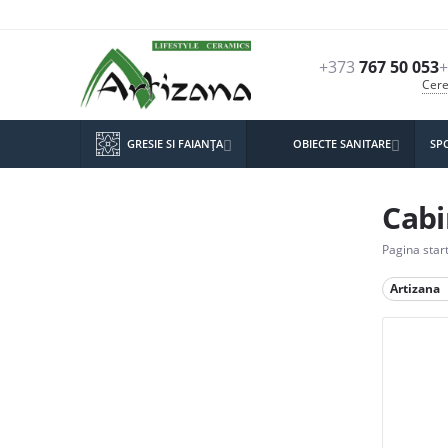
+373
767 50 053
+
Cere
GRESIE SI FAIANŢA
OBIECTE SANITARE
SP


Cabi
Pagina star
Artizana