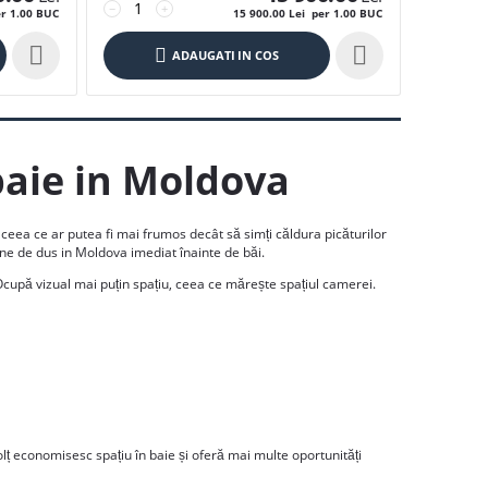
−
+
r 1.00 BUC
15 900.00
Lei
per 1.00 BUC


ADAUGATI IN COS
baie in Moldova
 ceea ce ar putea fi mai frumos decât să simți căldura picăturilor
ne de dus in Moldova imediat înainte de băi.
cupă vizual mai puțin spațiu, ceea ce mărește spațiul camerei.
colț economisesc spațiu în baie și oferă mai multe oportunități