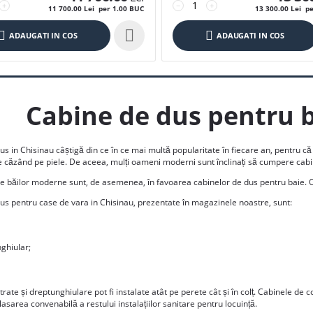
+
−
+
11 700.00
Lei
per 1.00 BUC
13 300.00
Lei
pe

ADAUGATI IN COS
ADAUGATI IN COS
Cabine de dus pentru 
s in Chisinau câștigă din ce în ce mai multă popularitate în fiecare an, pentru că
e căzând pe piele. De aceea, mulți oameni moderni sunt înclinați să cumpere cabi
e băilor moderne sunt, de asemenea, în favoarea cabinelor de dus pentru baie. O
us pentru case de vara in Chisinau, prezentate în magazinele noastre, sunt:
ghiular;
rate și dreptunghiulare pot fi instalate atât pe perete cât și în colț. Cabinele de 
sarea convenabilă a restului instalațiilor sanitare pentru locuință.