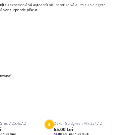
i cu experiență vă așteaptă aici pentru a vă ajuta cu o alegere.
vă vor surprinde plăcut.
tizana!
Gres 7 25,4x7,2
Dekor Goldgreen Mix 22*7,2
5
i
65.00
Lei
r 1.00 buc
65.00
Lei
per 1.00 BUC