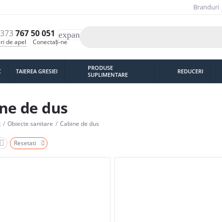
Branduri
373
767 50 051
expand_more
ri de apel
Conectați-ne
PRODUSE
C
TAIEREA GRESIEI
REDUCERI
SUPLIMENTARE
ne de dus
t
/
Obiecte sanitare
/
Cabine de dus
Resetati