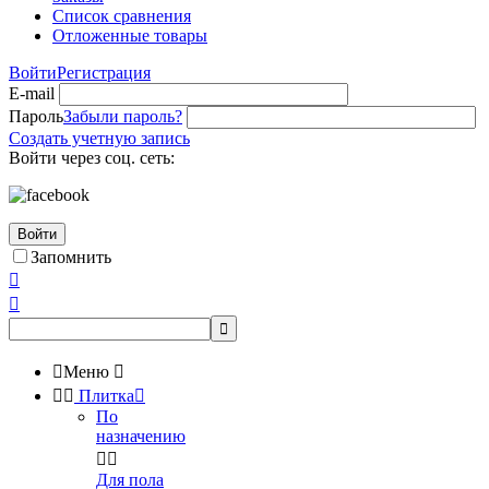
Список сравнения
Отложенные товары
Войти
Регистрация
E-mail
Пароль
Забыли пароль?
Создать учетную запись
Войти через соц. сеть:
Войти
Запомнить




Меню



Плитка

По
назначению


Для пола