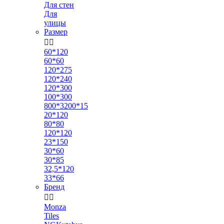
Для стен
Для
улицы
Размер


60*120
60*60
120*275
120*240
120*300
100*300
800*3200*15
20*120
80*80
120*120
23*150
30*60
30*85
32,5*120
33*66
Бренд


Monza
Tiles