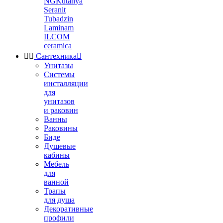
NGKutahya
Seranit
Tubadzin
Laminam
ILCOM
ceramica


Сантехника

Унитазы
Системы
инсталляции
для
унитазов
и раковин
Ванны
Раковины
Биде
Душевые
кабины
Мебель
для
ванной
Трапы
для душа
Декоративные
профили