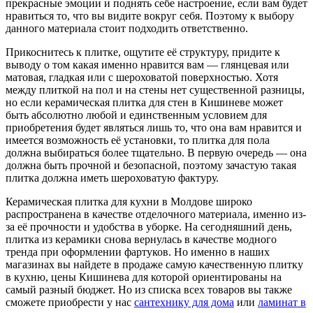
прекрасные эмоции и поднять себе настроение, если вам будет
нравиться то, что вы видите вокруг себя. Поэтому к выбору
данного материала стоит подходить ответственно.
Прикоснитесь к плитке, ощутите её структуру, придите к
выводу о том какая именно нравится вам — глянцевая или
матовая, гладкая или с шероховатой поверхностью. Хотя
между плиткой на пол и на стены нет существенной разницы,
но если керамическая плитка для стен в Кишиневе может
быть абсолютно любой и единственным условием для
приобретения будет являться лишь то, что она вам нравится и
имеется возможность её установки, то плитка для пола
должна выбираться более тщательно. В первую очередь — она
должна быть прочной и безопасной, поэтому зачастую такая
плитка должна иметь шероховатую фактуру.
Керамическая плитка для кухни в Молдове широко
распространена в качестве отделочного материала, именно из-
за её прочности и удобства в уборке. На сегодняшний день,
плитка из керамики снова вернулась в качестве модного
тренда при оформлении фартуков. Но именно в наших
магазинах вы найдете в продаже самую качественную плитку
в кухню, цены Кишинева для которой ориентированы на
самый разный бюджет. Но из списка всех товаров вы также
сможете приобрести у нас
сантехнику для дома
или
ламинат в