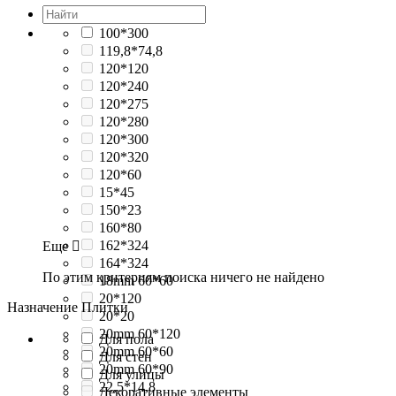
100*300
119,8*74,8
120*120
120*240
120*275
120*280
120*300
120*320
120*60
15*45
150*23
160*80
162*324
Еще

164*324
По этим критериям поиска ничего не найдено
18mm 60*60
20*120
Назначение Плитки
20*20
20mm 60*120
Для пола
20mm 60*60
Для стен
20mm 60*90
Для улицы
22,5*14,8
Декоративные элементы