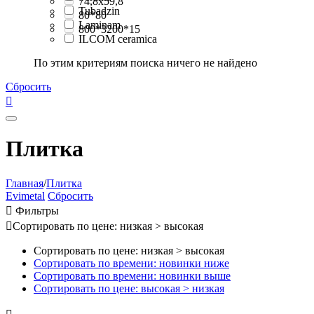
74,8x59,8
Tubadzin
80*80
Laminam
800*3200*15
ILCOM ceramica
По этим критериям поиска ничего не найдено
Сбросить

Плитка
Главная
/
Плитка
Evimetal
Сбросить

Фильтры

Сортировать по цене: низкая > высокая
Сортировать по цене: низкая > высокая
Сортировать по времени: новинки ниже
Сортировать по времени: новинки выше
Сортировать по цене: высокая > низкая